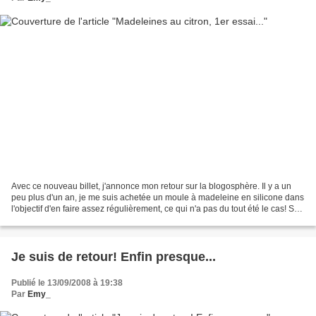
Avec ce nouveau billet, j'annonce mon retour sur la blogosphère. Il y a un
peu plus d'un an, je me suis achetée un moule à madeleine en silicone dans
l'objectif d'en faire assez régulièrement, ce qui n'a pas du tout été le cas! Sur
ce point je ne pense...
Je suis de retour! Enfin presque...
Publié le 13/09/2008 à 19:38
Par
Emy_