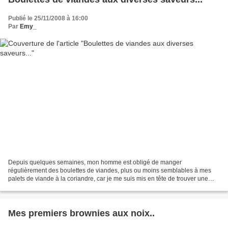
Publié le 25/11/2008 à 16:00
Par
Emy_
Depuis quelques semaines, mon homme est obligé de manger
régulièrement des boulettes de viandes, plus ou moins semblables à mes
palets de viande à la coriandre, car je me suis mis en tête de trouver une
recette "parfaite". Enfin une recette qui me convient....
Mes premiers brownies aux noix..