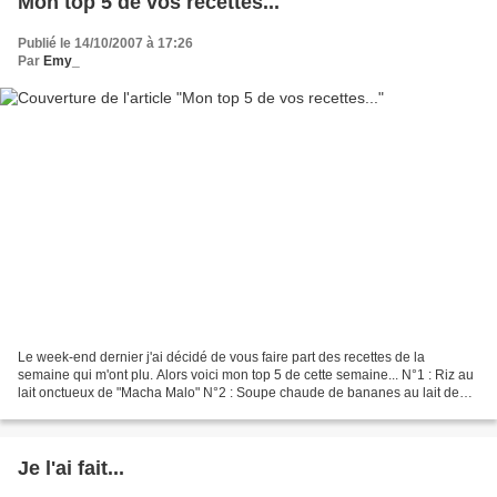
Mon top 5 de vos recettes...
Publié le 14/10/2007 à 17:26
Par
Emy_
Le week-end dernier j'ai décidé de vous faire part des recettes de la
semaine qui m'ont plu. Alors voici mon top 5 de cette semaine... N°1 : Riz au
lait onctueux de "Macha Malo" N°2 : Soupe chaude de bananes au lait de
coco de "Station Gourmande" N°3...
Je l'ai fait...