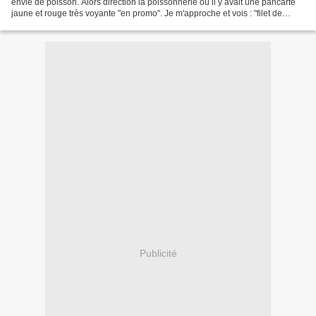
envie de poisson. Alors direction la poissonnerie où il y avait une pancarte
jaune et rouge très voyante "en promo". Je m'approche et vois : "filet de
pangasius élevé au Vietnam...
Publicité