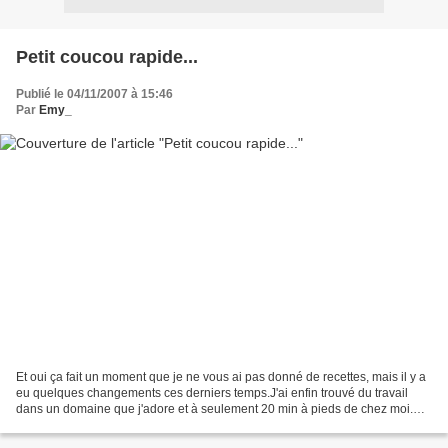
Petit coucou rapide...
Publié le 04/11/2007 à 15:46
Par
Emy_
Et oui ça fait un moment que je ne vous ai pas donné de recettes, mais il y a
eu quelques changements ces derniers temps.J'ai enfin trouvé du travail
dans un domaine que j'adore et à seulement 20 min à pieds de chez moi.
C'est pas génial ça?!Alors il...