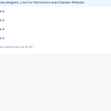
bey Maguire, c'est lui ! Rencontre avec Damien Witecka
e 6
e 5
e 4
e 3
s créatrices de la VF !
e 2
e 1
e Mektoub My Love arrive enfin ! Rencontre avec Shaïn Boumedine et Sal
i : après Toni en famille
elle réalise le bouleversant Dites lui que je l'aime
ais ! Rencontre autour de Vie privée de Rebecca Zlotowski
 de Marguerite, Grave... Rencontre avec Ella Rumpf