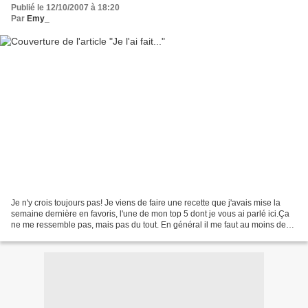
Publié le 12/10/2007 à 18:20
Par
Emy_
Je n'y crois toujours pas! Je viens de faire une recette que j'avais mise la
semaine dernière en favoris, l'une de mon top 5 dont je vous ai parlé ici.Ça
ne me ressemble pas, mais pas du tout. En général il me faut au moins deux
mois et là ça ne fait...