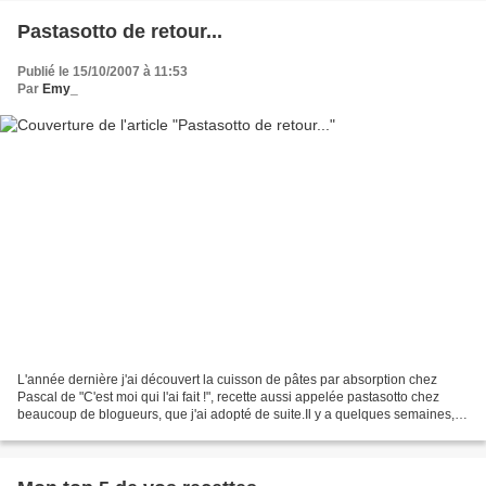
Pastasotto de retour...
Publié le 15/10/2007 à 11:53
Par
Emy_
L'année dernière j'ai découvert la cuisson de pâtes par absorption chez
Pascal de "C'est moi qui l'ai fait !", recette aussi appelée pastasotto chez
beaucoup de blogueurs, que j'ai adopté de suite.Il y a quelques semaines,
j'ai reçu un paquet de pâte...