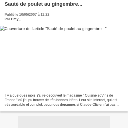
Sauté de poulet au gingembre...
Publié le 10/05/2007 à 11:22
Par
Emy_
Il y a quelques mois, j'ai re-découvert le magasine " Cuisine et Vins de
France " où j'ai pu trouver de très bonnes idées. Leur site internet, qui est
très agréable et complet, peut nous dépanner, si Claude-Olivier n'ai pas
disponible...Tout ça pour en...