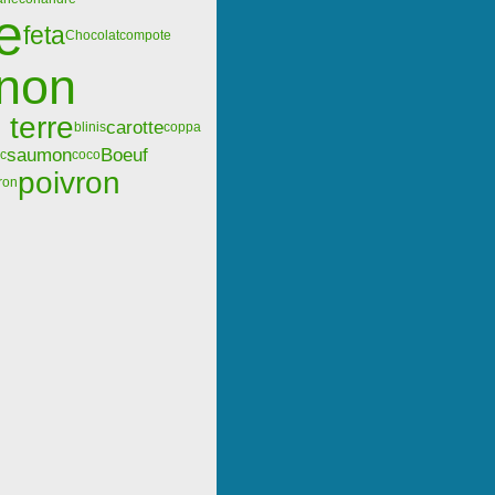
e
feta
Chocolat
compote
gnon
terre
carotte
blinis
coppa
saumon
Boeuf
ic
coco
poivron
tron