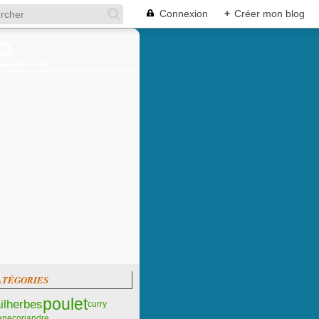
Connexion
+
Créer mon blog
ATÉGORIES
poulet
il
herbes
curry
ane
coriandre