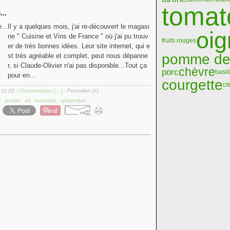
tomat
...
Il y a quelques mois, j'ai re-découvert le magasi
oi
ne " Cuisine et Vins de France " où j'ai pu trouv
fruits rouges
er de très bonnes idées. Leur site internet, qui e
pomme de 
st très agréable et complet, peut nous dépanne
r, si Claude-Olivier n'ai pas disponible...Tout ça
chèvre
porc
basil
pour en...
courgette
ci
 11:22 -
Commentaires [
…
]
- Permalien [
#
]
n
,
poulet
,
ail
,
coriandre
,
gingembre