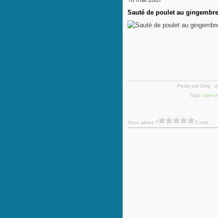
Sauté de poulet au gingembre
Posté par Emy_ à
Tags:
oigno
Vous aimez ?
0 vote