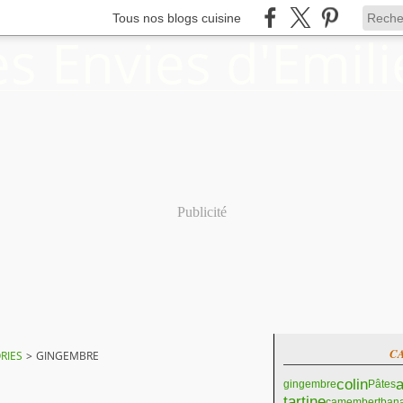
Tous nos blogs cuisine
Publicité
C
RIES
>
GINGEMBRE
colin
a
gingembre
Pâtes
tartine
camembert
ban