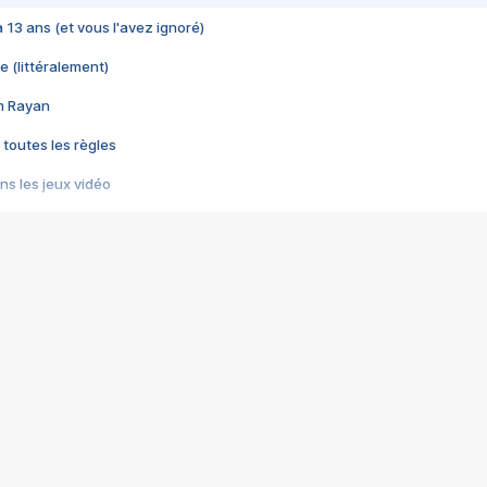
 a 13 ans (et vous l'avez ignoré)
e (littéralement)
im Rayan
 toutes les règles
s les jeux vidéo
us choquant de Rockstar ? - Le scandale BULLY
e plus moche de Steam
du RÊVE tourne au CAUCHEMAR
pendant 8 heures
it… à tort
umiliés par un jeu vidéo
ire - Final Fantasy 8