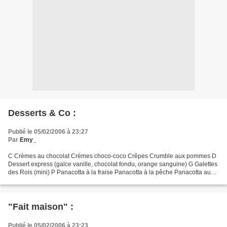
Desserts & Co :
Publié le 05/02/2006 à 23:27
Par
Emy_
C Crèmes au chocolat Crèmes choco-coco Crêpes Crumble aux pommes D
Dessert express (galce vanille, chocolat fondu, orange sanguine) G Galettes
des Rois (mini) P Panacotta à la fraise Panacotta à la pêche Panacotta aux
fruits rouges Pommes en papillotes...
"Fait maison" :
Publié le 05/02/2006 à 23:23