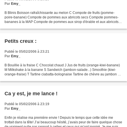
Par
Emy_
B Blinis Boisson rafraîchissante au melon C Compote de fruits (pomme-
poire-banane) Compote de pommes aux abricots secs Compote pommes-
bananes à la MAP Compote de pommes aux sirop d'érable et aux abricots
secs Compotée de nectarines blanches et jaunes...
Petits creux :
Publié le 05/02/2006 à 23:21
Par
Emy_
B Bouillie à la fraise C Chocolat chaud J Jus de fruits (orange-kiwi-banane)
M Milkshake à la banane S Sandwich (jambon-salade...) Smoothie (kiwi-
orange-fraise) T Tartine ciabatta-bolognaise Tartine de chèvre au jambon cru
Tartine chèvre-poivron Tartines...
Ca y est, je me lance !
Publié le 05/02/2006 à 23:19
Par
Emy_
Enfin je réalise ma première envie ! Depuis le temps que cette idée me
trottait dans la tête! J’ai beaucoup hésité, j’avais peur de faire quelque chose
de vraiment nulle par rapport à celles et ceux qui m’ont inspiré. Je me suis