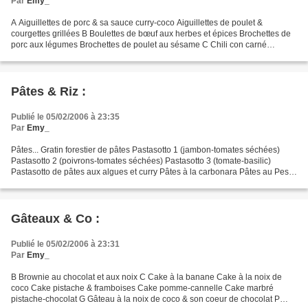
Par
Emy_
A Aiguillettes de porc & sa sauce curry-coco Aiguillettes de poulet &
courgettes grillées B Boulettes de bœuf aux herbes et épices Brochettes de
porc aux légumes Brochettes de poulet au sésame C Chili con carné
Cordons bleus (bacon) Cordons bleu (coppa)...
Pâtes & Riz :
Publié le 05/02/2006 à 23:35
Par
Emy_
Pâtes... Gratin forestier de pâtes Pastasotto 1 (jambon-tomates séchées)
Pastasotto 2 (poivrons-tomates séchées) Pastasotto 3 (tomate-basilic)
Pastasotto de pâtes aux algues et curry Pâtes à la carbonara Pâtes au Pesto
Pâtes au saumon Riz... Riz aux aubergines...
Gâteaux & Co :
Publié le 05/02/2006 à 23:31
Par
Emy_
B Brownie au chocolat et aux noix C Cake à la banane Cake à la noix de
coco Cake pistache & framboises Cake pomme-cannelle Cake marbré
pistache-chocolat G Gâteau à la noix de coco & son coeur de chocolat P