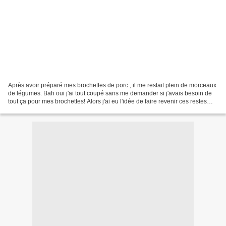
Après avoir préparé mes brochettes de porc , il me restait plein de morceaux
de légumes. Bah oui j'ai tout coupé sans me demander si j'avais besoin de
tout ça pour mes brochettes! Alors j'ai eu l'idée de faire revenir ces restes
dans un peu d' huile d'olive...