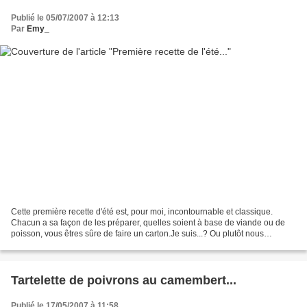
Publié le 05/07/2007 à 12:13
Par
Emy_
Cette première recette d'été est, pour moi, incontournable et classique.
Chacun a sa façon de les préparer, quelles soient à base de viande ou de
poisson, vous êtres sûre de faire un carton.Je suis...? Ou plutôt nous
sommes...? Des brochettes évidemment!...
Tartelette de poivrons au camembert...
Publié le 17/05/2007 à 11:58