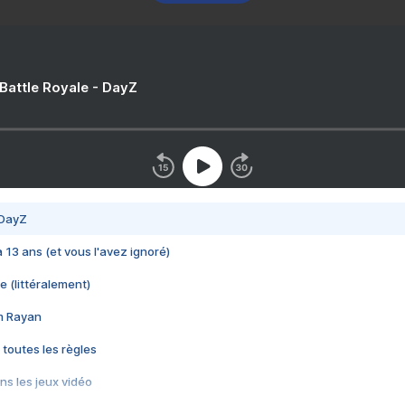
 Battle Royale - DayZ
 DayZ
 a 13 ans (et vous l'avez ignoré)
e (littéralement)
im Rayan
 toutes les règles
s les jeux vidéo