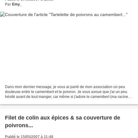
Par
Emy_
Dans mon dernier message, je vous ai parlé de mon association un peu
douteuse entre le camembert et le poivron. Je vous avoue que j'ai un peu
hésité avant de tout manger, car même si j'adore le camembert (ma racine
Normande), je n'ai pas été très attirée...
Filet de colin aux épices & sa couverture de
poivrons...
Publié le 15/05/2007 à 11:48