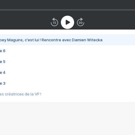
bey Maguire, c'est lui ! Rencontre avec Damien Witecka
e 6
e 5
e 4
e 3
s créatrices de la VF !
e 2
e 1
e Mektoub My Love arrive enfin ! Rencontre avec Shaïn Boumedine et Sal