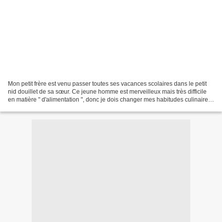
Mon petit frère est venu passer toutes ses vacances scolaires dans le petit
nid douillet de sa sœur. Ce jeune homme est merveilleux mais très difficile
en matière " d'alimentation ", donc je dois changer mes habitudes culinaires,
ce qui ne déplait pas...