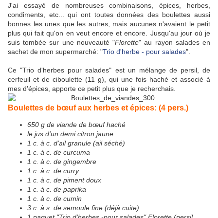
J'ai essayé de nombreuses combinaisons, épices, herbes,
condiments, etc... qui ont toutes données des boulettes aussi
bonnes les unes que les autres, mais aucunes n'avaient le petit
plus qui fait qu'on en veut encore et encore. Jusqu'au jour où je
suis tombée sur une nouveauté "
Florette
" au rayon salades en
sachet de mon supermarché: "
Trio d'herbe - pour salades
".
Ce "Trio d'herbes pour salades" est un mélange de persil, de
cerfeuil et de ciboulette (11 g), qui une fois haché et associé à
mes d'épices, apporte ce petit plus que je recherchais.
Boulettes de bœuf aux herbes et épices: (4 pers.)
650 g de viande de bœuf haché
le jus d'un demi citron jaune
1 c. à c. d'ail granule (ail séché)
1 c. à c. de curcuma
1 c. à c. de gingembre
1 c. à c. de curry
1 c. à c. de piment doux
1 c. à c. de paprika
1 c. à c. de cumin
3 c. à s. de semoule fine (déjà cuite)
1 paquet "Trio d'herbes -pour salades"
Florette
(persil,