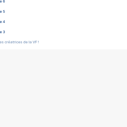
e 6
e 5
e 4
e 3
s créatrices de la VF !
e 2
e 1
e Mektoub My Love arrive enfin ! Rencontre avec Shaïn Boumedine et Sal
i : après Toni en famille
elle réalise le bouleversant Dites lui que je l'aime
ais ! Rencontre autour de Vie privée de Rebecca Zlotowski
 de Marguerite, Grave... Rencontre avec Ella Rumpf
 Les Rêveurs, un film intime sur la santé mentale