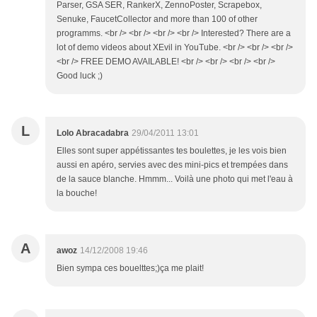
Parser, GSA SER, RankerX, ZennoPoster, Scrapebox,
Senuke, FaucetCollector and more than 100 of other
programms. <br /> <br /> <br /> <br /> Interested? There are a
lot of demo videos about XEvil in YouTube. <br /> <br /> <br />
<br /> FREE DEMO AVAILABLE! <br /> <br /> <br /> <br />
Good luck ;)
L
Lolo Abracadabra
29/04/2011 13:01
Elles sont super appétissantes tes boulettes, je les vois bien
aussi en apéro, servies avec des mini-pics et trempées dans
de la sauce blanche. Hmmm... Voilà une photo qui met l'eau à
la bouche!
A
awoz
14/12/2008 19:46
Bien sympa ces bouelttes;)ça me plait!