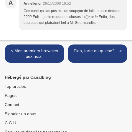
A
Annellenor
29/11/2008 19:52
Comment ça t'as pas mis un soupçon de lait de coco dedans
???? Euh ... juste retour des choses ! ;o))<br /> Enfin, des
boulettes qui plairaient fort à Mr Gourmandise !
< Mes premiers brownies
Flan, tarte ou quiche?... >
aux noix..
Hébergé par Canalblog
Top articles
Pages
Contact
Signaler un abus
C.G.U.