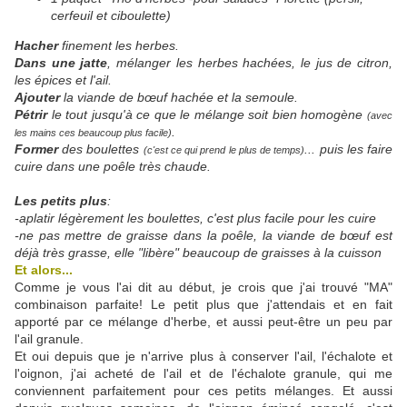
cerfeuil et ciboulette)
Hacher
finement les herbes.
Dans une jatte
, mélanger les herbes hachées, le jus de citron,
les épices et l'ail.
Ajouter
la viande de bœuf hachée et la semoule.
Pétrir
le tout jusqu'à ce que le mélange soit bien homogène
(avec
.
les mains ces beaucoup plus facile)
Former
des boulettes
... puis les faire
(c'est ce qui prend le plus de temps)
cuire dans une poêle très chaude.
Les petits plus
:
-aplatir légèrement les boulettes, c'est plus facile pour les cuire
-ne pas mettre de graisse dans la poêle, la viande de bœuf est
déjà très grasse, elle "libère" beaucoup de graisses à la cuisson
Et alors...
Comme je vous l'ai dit au début, je crois que j'ai trouvé "MA"
combinaison parfaite! Le petit plus que j'attendais et en fait
apporté par ce mélange d'herbe, et aussi peut-être un peu par
l'ail granule.
Et oui depuis que je n'arrive plus à conserver l'ail, l'échalote et
l'oignon, j'ai acheté de l'ail et de l'échalote granule, qui me
conviennent parfaitement pour ces petits mélanges. Et aussi