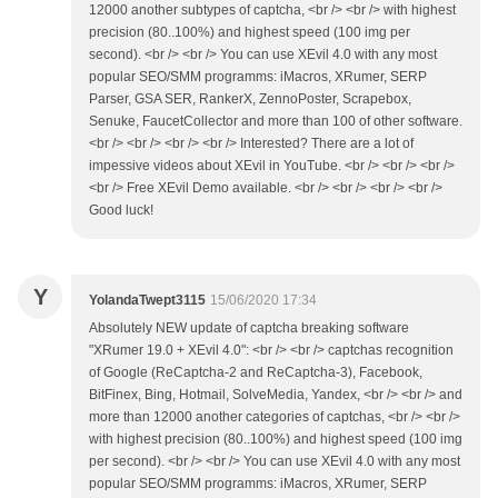
12000 another subtypes of captcha, <br /> <br /> with highest
precision (80..100%) and highest speed (100 img per
second). <br /> <br /> You can use XEvil 4.0 with any most
popular SEO/SMM programms: iMacros, XRumer, SERP
Parser, GSA SER, RankerX, ZennoPoster, Scrapebox,
Senuke, FaucetCollector and more than 100 of other software.
<br /> <br /> <br /> <br /> Interested? There are a lot of
impessive videos about XEvil in YouTube. <br /> <br /> <br />
<br /> Free XEvil Demo available. <br /> <br /> <br /> <br />
Good luck!
Y
YolandaTwept3115
15/06/2020 17:34
Absolutely NEW update of captcha breaking software
"XRumer 19.0 + XEvil 4.0": <br /> <br /> captchas recognition
of Google (ReCaptcha-2 and ReCaptcha-3), Facebook,
BitFinex, Bing, Hotmail, SolveMedia, Yandex, <br /> <br /> and
more than 12000 another categories of captchas, <br /> <br />
with highest precision (80..100%) and highest speed (100 img
per second). <br /> <br /> You can use XEvil 4.0 with any most
popular SEO/SMM programms: iMacros, XRumer, SERP