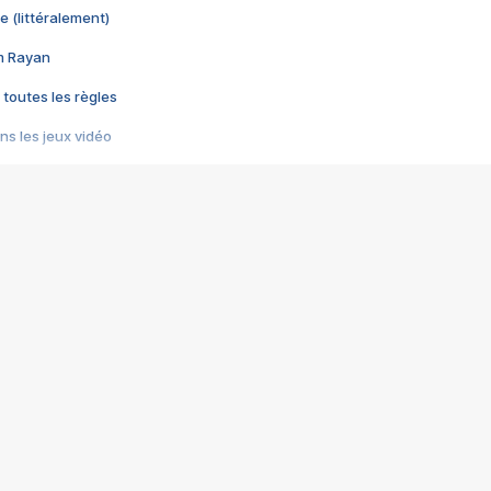
e (littéralement)
im Rayan
 toutes les règles
s les jeux vidéo
us choquant de Rockstar ? - Le scandale BULLY
e plus moche de Steam
du RÊVE tourne au CAUCHEMAR
pendant 8 heures
it… à tort
umiliés par un jeu vidéo
ire - Final Fantasy 8
ti un empire - Age of Empires